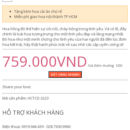
Tặng kèm hoa cài áo chú rể
Miễn phí giao hoa nội thành TP HCM
Hoa hồng đỏ thể hiện sự sôi nổi, cháy bỏng trong tình yêu. Và có lẽ, đây
chính là loài hoa tượng trưng cho một tình yêu đẹp và lãng mạng nhất.
Bó hoa như một minh chứng cho tình yêu của hai người đã đến lúc đơm
hoa kết trái, hãy thật hạnh phúc mãi về sau nhé các cặp uyên ương ơi!
759.000VND
Giá điểm thưởng: 1200
Share your love:
Mã sản phẩm:
HCTCD-3223
HỖ TRỢ KHÁCH HÀNG
Điện thoại: 0919.946.439 - 028.7300.9960