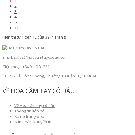
1
2
3
4
>
>|
Hiển thị từ 1 đến 12 của 39 (4 Trang)
Email: sales@hoacamtaycodau.com
Điện thoại: +84.9110.31221
ĐC: 412 Lê Hồng Phong, Phường 1, Quận 10, TP.HCM
VỀ HOA CẦM TAY CÔ DÂU
Về Hoa cầm tay cô dâu
Thông tin liên hệ
Sơ đồ trang web
Sản phẩm khuyến mãi