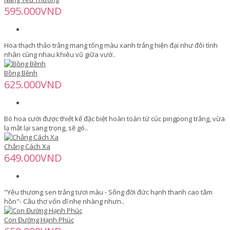
595.000VND
Hoa thạch thảo trắng mang tông màu xanh trắng hiện đại như đôi tình
nhân cùng nhau khiêu vũ giữa vườ..
Bồng Bềnh
625.000VND
Bó hoa cưới được thiết kế đặc biệt hoàn toàn từ cúc pingpong trắng, vừa
lạ mắt lại sang trọng, sẽ gó..
Chẳng Cách Xa
649.000VND
"Yêu thương sen trắng tươi màu - Sống đời đức hạnh thanh cao tâm
hồn"- Câu thơ vốn dĩ nhẹ nhàng nhưn..
Con Đường Hạnh Phúc