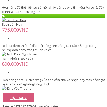
Hoa hồng đỏ thể hiện sự sôi nổi, cháy bỏng trong tình yêu. Và có lẽ, đây
chính là loài hoa tượng trư..
New
Bạch Liên Hoa
775.000VND
Bó hoa được thiết kế đặc biệt bằng sen trắng cao cấp kết hợp cùng
những đóa baby trắng thuần khiết. ..
Hạnh Phúc Ngọt Ngào
800.000VND
Hoa hồng phớt - biểu tượng của tình cảm cho và nhận, đầy màu sắc ngọt
ngào của những bông hồng phớt ..
ĐẶT HÀNG
Liên hệ 0921 077 370 để mua sản phẩm