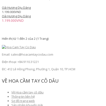
Oải Hương Dịu Dàng
1.199.000VND
Oải Hương Dịu Dàng
1.199.000VND
Hiển thị từ 1 đến 2 của 2 (1 Trang)
Email: sales@hoacamtaycodau.com
Điện thoại: +84.9110.31221
ĐC: 412 Lê Hồng Phong, Phường 1, Quận 10, TP.HCM
VỀ HOA CẦM TAY CÔ DÂU
Về Hoa cầm tay cô dâu
Thông tin liên hệ
Sơ đồ trang web
Sản phẩm khuyến mãi