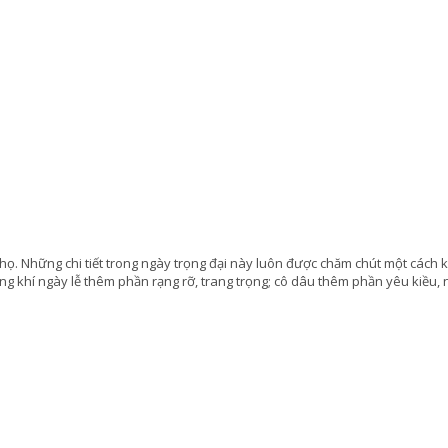
i họ. Những chi tiết trong ngày trọng đại này luôn được chăm chút một cách 
ông khí ngày lễ thêm phần rạng rỡ, trang trọng; cô dâu thêm phần yêu kiều,