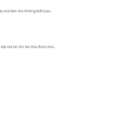
ày mà làm cho không biết bao..
ại mà lại còn lan tỏa được mùi..