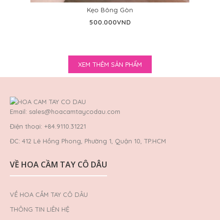
Kẹo Bông Gòn
500.000VND
Kẹo Bông Gòn
500.000VND
XEM THÊM SẢN PHẨM
Email: sales@hoacamtaycodau.com
Hồng và baby trắng là một sự kết hợp hài hòa không chỉ
về thiết kế mà còn về màu sắc. Đơn giản, nhẹ ..
Điện thoại: +84.9110.31221
ĐC: 412 Lê Hồng Phong, Phường 1, Quận 10, TP.HCM
VỀ HOA CẦM TAY CÔ DÂU
VỀ HOA CẦM TAY CÔ DÂU
THÔNG TIN LIÊN HỆ