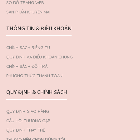
SƠ ĐỒ TRANG WEB
SẢN PHẨM KHUYẾN MÃI
THÔNG TIN & ĐIỀU KHOẢN
CHÍNH SÁCH RIÊNG TƯ
QUY ĐỊNH VÀ ĐIỀU KHOẢN CHUNG
CHÍNH SÁCH ĐỔI TRẢ
PHƯƠNG THỨC THANH TOÁN
QUY ĐỊNH & CHÍNH SÁCH
QUY ĐỊNH GIAO HÀNG
CÂU HỎI THƯỜNG GẶP
QUY ĐỊNH THAY THẾ
TẠI SAO NÊN CHỌN DÚNG TÔI