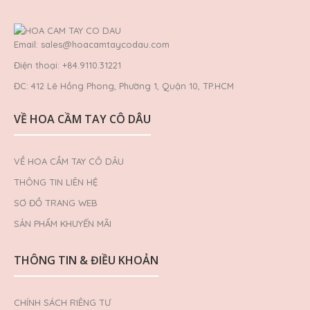
..
Email: sales@hoacamtaycodau.com
Điện thoại: +84.9110.31221
ĐC: 412 Lê Hồng Phong, Phường 1, Quận 10, TP.HCM
VỀ HOA CẦM TAY CÔ DÂU
Bàn gallery 14
VỀ HOA CẦM TAY CÔ DÂU
0VND
THÔNG TIN LIÊN HỆ
SƠ ĐỒ TRANG WEB
SẢN PHẨM KHUYẾN MÃI
..
THÔNG TIN & ĐIỀU KHOẢN
CHÍNH SÁCH RIÊNG TƯ