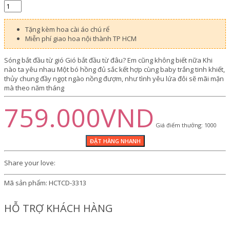
Tặng kèm hoa cài áo chú rể
Miễn phí giao hoa nội thành TP HCM
Sóng bắt đầu từ gió Gió bắt đầu từ đâu? Em cũng không biết nữa Khi
nào ta yêu nhau Một bó hồng đủ sắc kết hợp cùng baby trắng tinh khiết,
thủy chung đầy ngọt ngào nồng đượm, như tình yêu lứa đôi sẽ mãi mặn
mà theo năm tháng
759.000VND
Giá điểm thưởng: 1000
Share your love:
Mã sản phẩm:
HCTCD-3313
HỖ TRỢ KHÁCH HÀNG