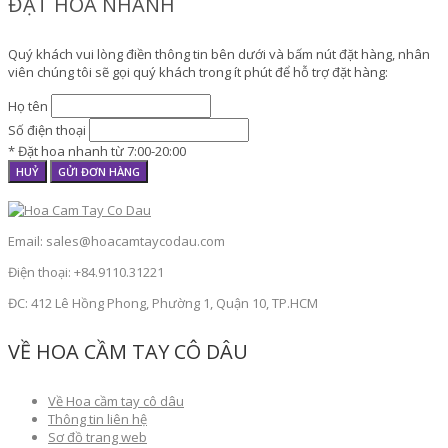
ĐẶT HOA NHANH
Quý khách vui lòng điền thông tin bên dưới và bấm nút đặt hàng, nhân
viên chúng tôi sẽ gọi quý khách trong ít phút để hỗ trợ đặt hàng:
Họ tên
Số điện thoại
* Đặt hoa nhanh từ 7:00-20:00
HUỶ
GỬI ĐƠN HÀNG
Email: sales@hoacamtaycodau.com
Điện thoại: +84.9110.31221
ĐC: 412 Lê Hồng Phong, Phường 1, Quận 10, TP.HCM
VỀ HOA CẦM TAY CÔ DÂU
Về Hoa cầm tay cô dâu
Thông tin liên hệ
Sơ đồ trang web