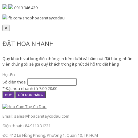
0919.946.439
fb.com/shophoacamtaycodau
×
ĐẶT HOA NHANH
Quý khách vui lòng điền thông tin bên dưới và bấm nút đặt hàng, nhân
viên chúng tôi sẽ gọi quý khách trong ít phút để hỗ trợ đặt hàng:
Họ tên
Số điện thoại
* Đặt hoa nhanh từ 7:00-20:00
HUỶ
GỬI ĐƠN HÀNG
Email: sales@hoacamtaycodau.com
Điện thoại: +84.9110.31221
ĐC: 412 Lê Hồng Phong, Phường 1, Quận 10, TP.HCM