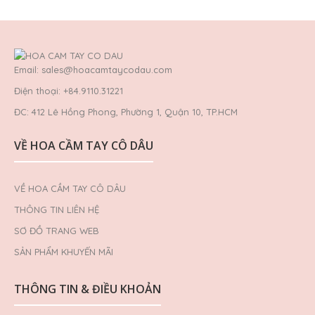
Email: sales@hoacamtaycodau.com
Điện thoại: +84.9110.31221
ĐC: 412 Lê Hồng Phong, Phường 1, Quận 10, TP.HCM
VỀ HOA CẦM TAY CÔ DÂU
VỀ HOA CẦM TAY CÔ DÂU
THÔNG TIN LIÊN HỆ
SƠ ĐỒ TRANG WEB
SẢN PHẨM KHUYẾN MÃI
THÔNG TIN & ĐIỀU KHOẢN