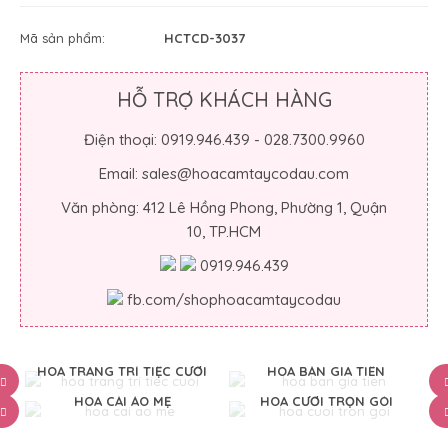
Mã sản phẩm:
HCTCD-3037
HỖ TRỢ KHÁCH HÀNG
Điện thoại: 0919.946.439 - 028.7300.9960
Email: sales@hoacamtaycodau.com
Văn phòng: 412 Lê Hồng Phong, Phường 1, Quận
10, TP.HCM
0919.946.439
fb.com/shophoacamtaycodau
HOA TRANG TRÍ TIỆC CƯỚI
HOA BÀN GIA TIÊN
HOA CÀI ÁO MẸ
HOA CƯỚI TRỌN GÓI