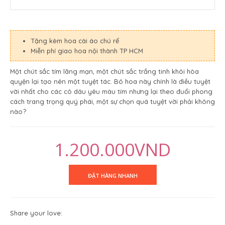
Tặng kèm hoa cài áo chú rể
Miễn phí giao hoa nội thành TP HCM
Một chút sắc tím lãng mạn, một chút sắc trắng tinh khôi hòa
quyện lại tạo nên một tuyệt tác. Bó hoa này chính là điều tuyệt
vời nhất cho các cô dâu yêu màu tím nhưng lại theo đuổi phong
cách trang trọng quý phái, một sự chọn quá tuyệt vời phải không
nào?
1.200.000VND
Share your love: