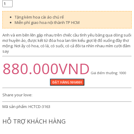
Tặng kèm hoa cài áo chú rể
Miễn phí giao hoa nội thành TP HCM
Anh và em bẽn lẽn gặp nhau trên chiếc cầu tình yêu băng qua dòng suối
mơ huyền ảo, được kết từ đóa hoa lan tím kiểu giọt lệ đổ xuống đầy thơ
mộng. Nơi ấy có hoa, có lá, có suối, có cả đôi ta nhìn nhau mỉm cười đắm
say
880.000VND
Giá điểm thưởng: 1000
Share your love:
Mã sản phẩm:
HCTCD-3163
HỖ TRỢ KHÁCH HÀNG