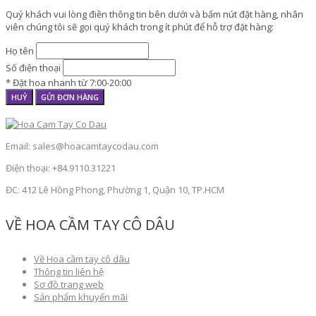
Quý khách vui lòng điền thông tin bên dưới và bấm nút đặt hàng, nhân
viên chúng tôi sẽ gọi quý khách trong ít phút để hỗ trợ đặt hàng:
Họ tên
Số điện thoại
* Đặt hoa nhanh từ 7:00-20:00
HUỶ
GỬI ĐƠN HÀNG
Email: sales@hoacamtaycodau.com
Điện thoại: +84.9110.31221
ĐC: 412 Lê Hồng Phong, Phường 1, Quận 10, TP.HCM
VỀ HOA CẦM TAY CÔ DÂU
Về Hoa cầm tay cô dâu
Thông tin liên hệ
Sơ đồ trang web
Sản phẩm khuyến mãi