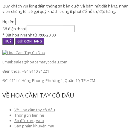
Quý khách vui lòng điền thông tin bên dưới và bấm nút đặt hàng, nhân
viên chúng tôi sẽ gọi quý khách trong ít phút để hỗ trợ đặt hàng:
Họ tên
Số điện thoại
* Đặt hoa nhanh từ 7:00-20:00
HUỶ
GỬI ĐƠN HÀNG
Email: sales@hoacamtaycodau.com
Điện thoại: +84.9110.31221
ĐC: 412 Lê Hồng Phong, Phường 1, Quận 10, TP.HCM
VỀ HOA CẦM TAY CÔ DÂU
Về Hoa cầm tay cô dâu
Thông tin liên hệ
Sơ đồ trang web
Sản phẩm khuyến mãi