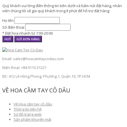
Quý khách vui lòng điền thông tin bên dưới và bấm nút đặt hàng, nhân
viên chúng tôi sẽ gọi quý khách trong ít phút để hỗ trợ đặt hàng:
Họ tên
Số điện thoại
* Đặt hoa nhanh từ 7:00-20:00
HUỶ
GỬI ĐƠN HÀNG
Email: sales@hoacamtaycodau.com
Điện thoại: +84.9110.31221
ĐC: 412 Lê Hồng Phong, Phường 1, Quận 10, TP.HCM
VỀ HOA CẦM TAY CÔ DÂU
Về Hoa cầm tay cô dâu
Thông tin liên hệ
Sơ đồ trang web
Sản phẩm khuyến mãi