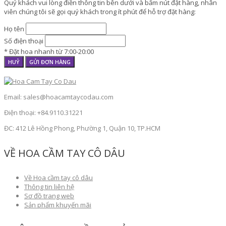
Quý khách vui lòng điền thông tin bên dưới và bấm nút đặt hàng, nhân
viên chúng tôi sẽ gọi quý khách trong ít phút để hỗ trợ đặt hàng:
Họ tên
Số điện thoại
* Đặt hoa nhanh từ 7:00-20:00
HUỶ
GỬI ĐƠN HÀNG
Email: sales@hoacamtaycodau.com
Điện thoại: +84.9110.31221
ĐC: 412 Lê Hồng Phong, Phường 1, Quận 10, TP.HCM
VỀ HOA CẦM TAY CÔ DÂU
Về Hoa cầm tay cô dâu
Thông tin liên hệ
Sơ đồ trang web
Sản phẩm khuyến mãi