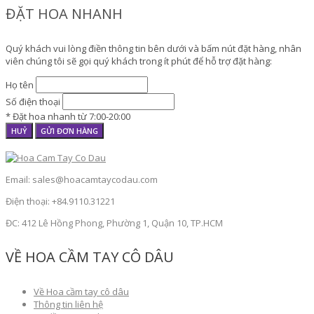
ĐẶT HOA NHANH
Quý khách vui lòng điền thông tin bên dưới và bấm nút đặt hàng, nhân
viên chúng tôi sẽ gọi quý khách trong ít phút để hỗ trợ đặt hàng:
Họ tên
Số điện thoại
* Đặt hoa nhanh từ 7:00-20:00
HUỶ
GỬI ĐƠN HÀNG
Email: sales@hoacamtaycodau.com
Điện thoại: +84.9110.31221
ĐC: 412 Lê Hồng Phong, Phường 1, Quận 10, TP.HCM
VỀ HOA CẦM TAY CÔ DÂU
Về Hoa cầm tay cô dâu
Thông tin liên hệ