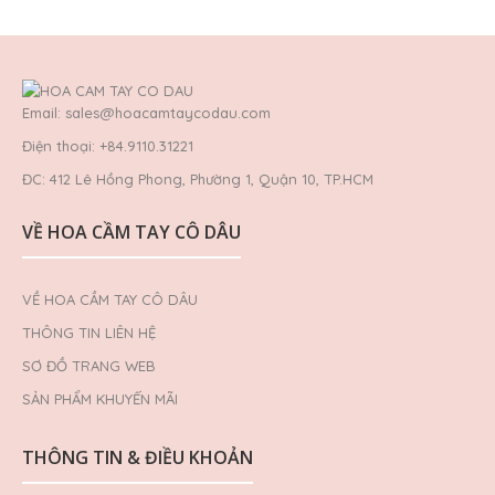
Email: sales@hoacamtaycodau.com
Điện thoại: +84.9110.31221
ĐC: 412 Lê Hồng Phong, Phường 1, Quận 10, TP.HCM
VỀ HOA CẦM TAY CÔ DÂU
VỀ HOA CẦM TAY CÔ DÂU
THÔNG TIN LIÊN HỆ
SƠ ĐỒ TRANG WEB
SẢN PHẨM KHUYẾN MÃI
THÔNG TIN & ĐIỀU KHOẢN