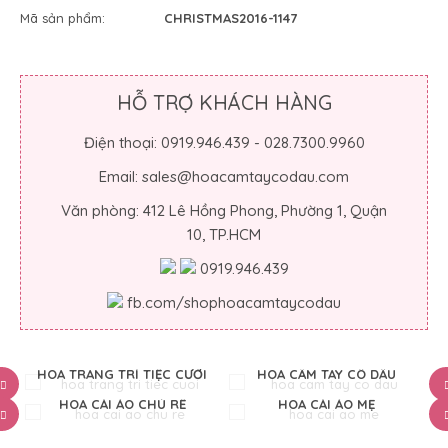
Mã sản phẩm:
CHRISTMAS2016-1147
HỖ TRỢ KHÁCH HÀNG
Điện thoại: 0919.946.439 - 028.7300.9960
Email: sales@hoacamtaycodau.com
Văn phòng: 412 Lê Hồng Phong, Phường 1, Quận
10, TP.HCM
0919.946.439
fb.com/shophoacamtaycodau
HOA TRANG TRÍ TIỆC CƯỚI
HOA CẦM TAY CÔ DÂU
HOA CÀI ÁO CHÚ RỂ
HOA CÀI ÁO MẸ