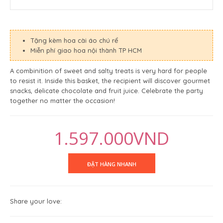
Tặng kèm hoa cài áo chú rể
Miễn phí giao hoa nội thành TP HCM
A combinition of sweet and salty treats is very hard for people
to resist it. Inside this basket, the recipient will discover gourmet
snacks, delicate chocolate and fruit juice. Celebrate the party
together no matter the occasion!
1.597.000VND
Share your love: