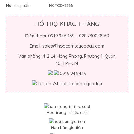
Mã sản phẩm:
HCTCD-3336
HỖ TRỢ KHÁCH HÀNG
Điện thoại: 0919.946.439 - 028.7300.9960
Email: sales@hoacamtaycodau.com
Văn phòng: 412 Lê Hồng Phong, Phường 1, Quận
10, TP.HCM
0919.946.439
fb.com/shophoacamtaycodau
Hoa trang trí tiệc cưới
Hoa bàn gia tiên