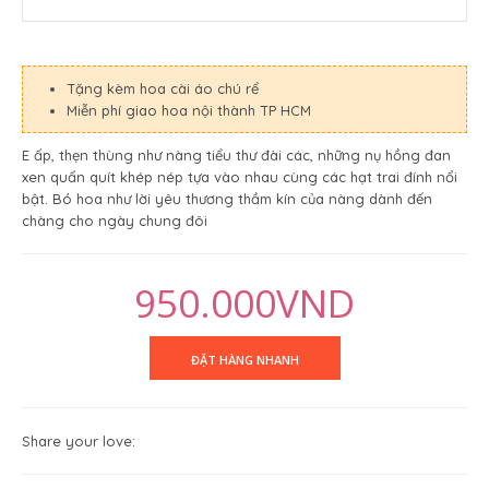
Tặng kèm hoa cài áo chú rể
Miễn phí giao hoa nội thành TP HCM
E ấp, thẹn thùng như nàng tiểu thư đài các, những nụ hồng đan
xen quấn quít khép nép tựa vào nhau cùng các hạt trai đính nổi
bật. Bó hoa như lời yêu thương thầm kín của nàng dành đến
chàng cho ngày chung đôi
950.000VND
Share your love: