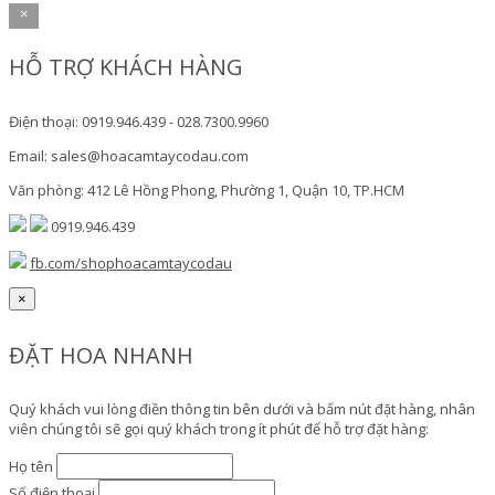
×
HỖ TRỢ KHÁCH HÀNG
Điện thoại: 0919.946.439 - 028.7300.9960
Email: sales@hoacamtaycodau.com
Văn phòng: 412 Lê Hồng Phong, Phường 1, Quận 10, TP.HCM
0919.946.439
fb.com/shophoacamtaycodau
×
ĐẶT HOA NHANH
Quý khách vui lòng điền thông tin bên dưới và bấm nút đặt hàng, nhân
viên chúng tôi sẽ gọi quý khách trong ít phút để hỗ trợ đặt hàng:
Họ tên
Số điện thoại