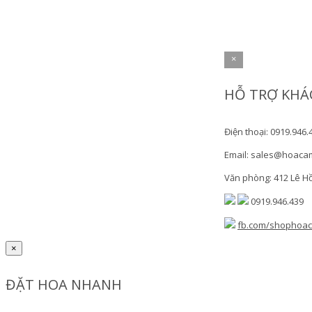
×
HỖ TRỢ KHÁ
Điện thoại: 0919.946.
Email: sales@hoaca
Văn phòng: 412 Lê H
0919.946.439
fb.com/shophoa
×
ĐẶT HOA NHANH