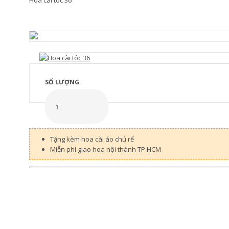
Hoa cài tóc 36
SỐ LƯỢNG
Tặng kèm hoa cài áo chú rể
Miễn phí giao hoa nội thành TP HCM