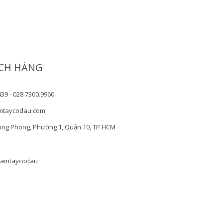
CH HÀNG
439 - 028.7300.9960
mtaycodau.com
ồng Phong, Phường 1, Quận 10, TP.HCM
camtaycodau