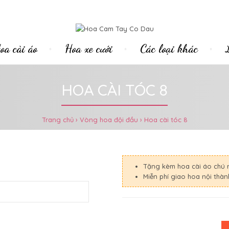
oa cài áo
Hoa xe cưới
Các loại khác
HOA CÀI TÓC 8
Trang chủ
Vòng hoa đội đầu
Hoa cài tóc 8
Tặng kèm hoa cài áo chú 
Miễn phí giao hoa nội thà