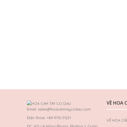
VỀ HOA 
Email: sales@hoacamtaycodau.com
Điện thoại: +84.9110.31221
VỀ HOA CẦ
ĐC: 412 Lê Hồng Phong, Phường 1, Quận