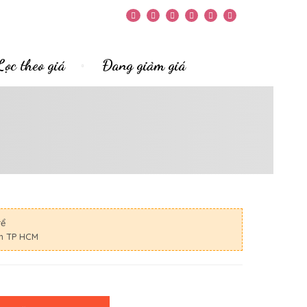
Lọc theo giá
Đang giảm giá
rể
nh TP HCM