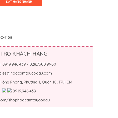
C-4108
 TRỢ KHÁCH HÀNG
i: 0919.946.439 - 028.7300.9960
 sales@hoacamtaycodau.com
 Hồng Phong, Phường 1, Quận 10, TP.HCM
0919.946.439
.com/shophoacamtaycodau