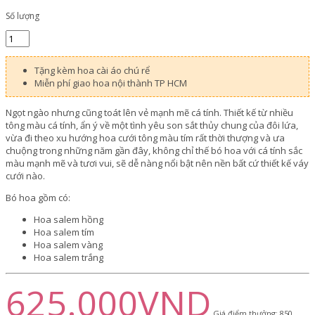
Số lượng
Tặng kèm hoa cài áo chú rể
Miễn phí giao hoa nội thành TP HCM
Ngọt ngào nhưng cũng toát lên vẻ mạnh mẽ cá tính. Thiết kế từ nhiều
tông màu cá tính, ẩn ý về một tình yêu son sắt thủy chung của đôi lứa,
vừa đi theo xu hướng hoa cưới tông màu tím rất thời thượng và ưa
chuộng trong những năm gần đây, không chỉ thế bó hoa với cá tính sắc
màu mạnh mẽ và tươi vui, sẽ dễ nàng nổi bật nên nền bất cứ thiết kế váy
cưới nào.
Bó hoa gồm có:
Hoa salem hồng
Hoa salem tím
Hoa salem vàng
Hoa salem trắng
625.000VND
Giá điểm thưởng: 850