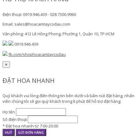
Điện thoại: 0919.946.439 - 028.7300.9960
Email: sales@hoacamtaycodau.com
Văn phòng: 412 Lê Hồng Phong, Phường 1, Quận 10, TP.HCM
0919.946.439
fb.com/shophoacamtaycodau
×
ĐẶT HOA NHANH
Quý khách vui lòng điền thông tin bên dưới và bấm nút đặt hàng, nhân
viên chúng tôi sẽ gọi quý khách trong ít phút để hỗ trợ đặt hàng:
Họ tên
Số điện thoại
* Đặt hoa nhanh từ 7:00-20:00
HUỶ
GỬI ĐƠN HÀNG