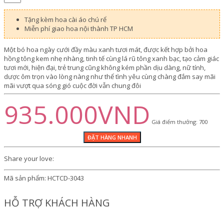
Tặng kèm hoa cài áo chú rể
Miễn phí giao hoa nội thành TP HCM
Một bó hoa ngày cưới đầy màu xanh tươi mát, được kết hợp bởi hoa
hồng tông kem nhẹ nhàng, tinh tế cùng lá rũ tông xanh bạc, tạo cảm giác
tươi mới, hiện đại, trẻ trung cũng không kém phần dịu dàng, nữ tính,
dược ôm trọn vào lòng nàng như thể tình yêu cùng chàng đắm say mãi
mãi vượt qua sóng gió cuộc đời vẫn chung đôi
935.000VND
Giá điểm thưởng: 700
Share your love:
Mã sản phẩm:
HCTCD-3043
HỖ TRỢ KHÁCH HÀNG