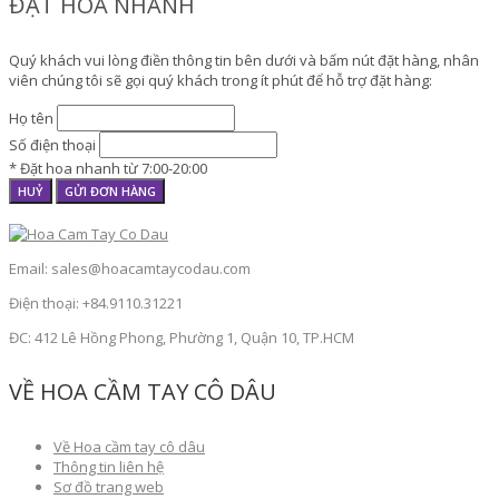
ĐẶT HOA NHANH
Quý khách vui lòng điền thông tin bên dưới và bấm nút đặt hàng, nhân
viên chúng tôi sẽ gọi quý khách trong ít phút để hỗ trợ đặt hàng:
Họ tên
Số điện thoại
* Đặt hoa nhanh từ 7:00-20:00
HUỶ
GỬI ĐƠN HÀNG
Email: sales@hoacamtaycodau.com
Điện thoại: +84.9110.31221
ĐC: 412 Lê Hồng Phong, Phường 1, Quận 10, TP.HCM
VỀ HOA CẦM TAY CÔ DÂU
Về Hoa cầm tay cô dâu
Thông tin liên hệ
Sơ đồ trang web