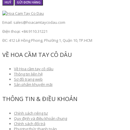
HUỶ
GỬI ĐƠN HÀNG
Email: sales@hoacamtaycodau.com
Điện thoại: +84.9110.31221
ĐC: 412 Lê Hồng Phong, Phường 1, Quận 10, TP.HCM
VỀ HOA CẦM TAY CÔ DÂU
Về Hoa cầm tay cô dâu
Thông tin liên hệ
Sơ đồ trang web
Sản phẩm khuyến mãi
THÔNG TIN & ĐIỀU KHOẢN
Chính sách riêng tư
Quy định và điều khoản chung
Chính sách đổi trả
Phương thức thanh toán