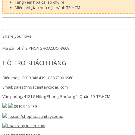
Tặng kèm hoa cài áo chú rể
Miễn phí giao hoa nội thành TP HCM
Share your love:
Mã sản phẩm:
PHONGHOACUOI-3609
HỖ TRỢ KHÁCH HÀNG
Điện thoại: 0919.946.439 - 028.7300.9960
Email: sales@hoacamtaycodau.com
Văn phòng: 412 Lê Hồng Phong, Phường 1, Quận 10, TP.HCM
0919.946.439
fb.com/shophoacamtaycodau
Hoa trang trí tiệc cưới