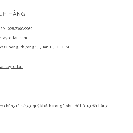
CH HÀNG
439 - 028.7300.9960
mtaycodau.com
ồng Phong, Phường 1, Quận 10, TP.HCM
camtaycodau
 chúng tôi sẽ gọi quý khách trong ít phút để hỗ trợ đặt hàng: