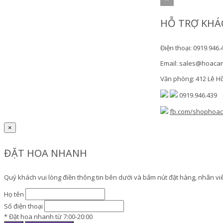
HỖ TRỢ KHÁ
Điện thoại: 0919.946.
Email: sales@hoaca
Văn phòng: 412 Lê H
0919.946.439
fb.com/shophoa
×
ĐẶT HOA NHANH
Quý khách vui lòng điền thông tin bên dưới và bấm nút đặt hàng, nhân viên
Họ tên
Số điện thoại
* Đặt hoa nhanh từ 7:00-20:00