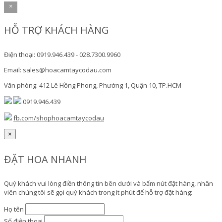
×
HỖ TRỢ KHÁCH HÀNG
Điện thoại: 0919.946.439 - 028.7300.9960
Email: sales@hoacamtaycodau.com
Văn phòng: 412 Lê Hồng Phong, Phường 1, Quận 10, TP.HCM
0919.946.439
fb.com/shophoacamtaycodau
×
ĐẶT HOA NHANH
Quý khách vui lòng điền thông tin bên dưới và bấm nút đặt hàng, nhân
viên chúng tôi sẽ gọi quý khách trong ít phút để hỗ trợ đặt hàng:
Họ tên
Số điện thoại