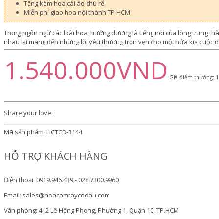
Tặng kèm hoa cài áo chú rể
Miễn phí giao hoa nội thành TP HCM
Trong ngôn ngữ các loài hoa, hướng dương là tiếng nói của lòng trung th
nhau lại mang đến những lời yêu thương trọn vẹn cho một nửa kia cuộc đ
1.540.000VND
Giá điểm thưởng: 1
Share your love:
Mã sản phẩm:
HCTCD-3144
HỖ TRỢ KHÁCH HÀNG
Điện thoại: 0919.946.439 - 028.7300.9960
Email: sales@hoacamtaycodau.com
Văn phòng: 412 Lê Hồng Phong, Phường 1, Quận 10, TP.HCM