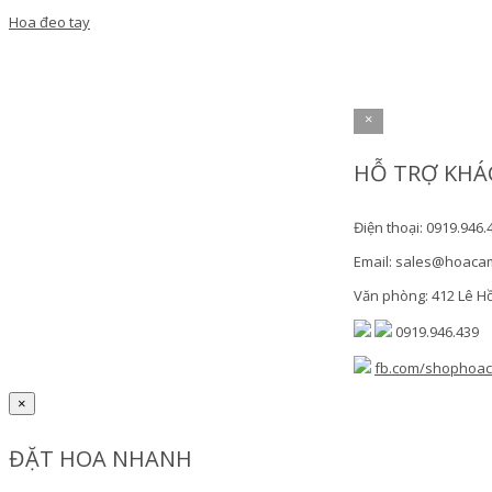
Hoa đeo tay
×
HỖ TRỢ KHÁ
Điện thoại: 0919.946.
Email: sales@hoaca
Văn phòng: 412 Lê H
0919.946.439
fb.com/shophoa
×
ĐẶT HOA NHANH