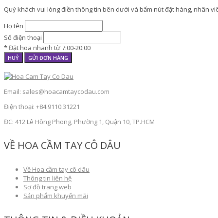
Quý khách vui lòng điền thông tin bên dưới và bấm nút đặt hàng, nhân viên
Họ tên
Số điện thoại
* Đặt hoa nhanh từ 7:00-20:00
HUỶ
GỬI ĐƠN HÀNG
Email: sales@hoacamtaycodau.com
Điện thoại: +84.9110.31221
ĐC: 412 Lê Hồng Phong, Phường 1, Quận 10, TP.HCM
VỀ HOA CẦM TAY CÔ DÂU
Về Hoa cầm tay cô dâu
Thông tin liên hệ
Sơ đồ trang web
Sản phẩm khuyến mãi