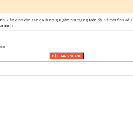
ành, kiên định còn sen đá là nơi gửi gắm những nguyện cầu về một tình yê
ời mình
400