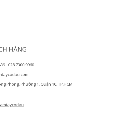
CH HÀNG
439 - 028.7300.9960
mtaycodau.com
ồng Phong, Phường 1, Quận 10, TP.HCM
camtaycodau