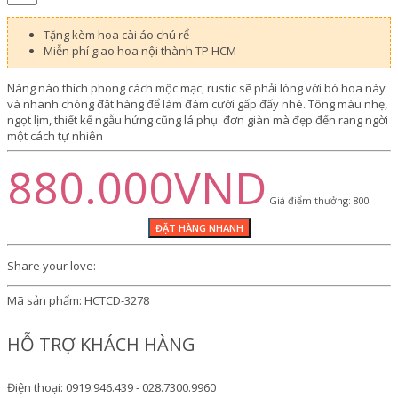
Tặng kèm hoa cài áo chú rể
Miễn phí giao hoa nội thành TP HCM
Nàng nào thích phong cách mộc mạc, rustic sẽ phải lòng với bó hoa này
và nhanh chóng đặt hàng để làm đám cưới gấp đấy nhé. Tông màu nhẹ,
ngọt lịm, thiết kế ngẫu hứng cũng lá phụ. đơn giàn mà đẹp đến rạng ngời
một cách tự nhiên
880.000VND
Giá điểm thưởng: 800
Share your love:
Mã sản phẩm:
HCTCD-3278
HỖ TRỢ KHÁCH HÀNG
Điện thoại: 0919.946.439 - 028.7300.9960