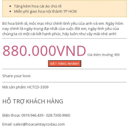
Tặng kèm hoa cài áo chú rể
Miễn phí giao hoa nội thành TP HCM
Bó hoa bình dị, mộc mạc như chính tình yêu của anh và em. Ngày hôm
nay chính là ngày trọng đại nhất của cuộc đời em, ngày tình yêu của
chúng ta có một cái kết hạnh phúc, hãy luôn như vậy mãi nhé anh!
880.000VND
Giá điểm thưởng: 800
Share your love:
Mã sản phẩm:
HCTCD-3309
HỖ TRỢ KHÁCH HÀNG
Điện thoại: 0919.946.439 - 028.7300.9960
Email: sales@hoacamtaycodau.com