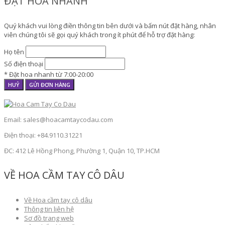
ĐẶT HOA NHANH
Quý khách vui lòng điền thông tin bên dưới và bấm nút đặt hàng, nhân
viên chúng tôi sẽ gọi quý khách trong ít phút để hỗ trợ đặt hàng:
Họ tên
Số điện thoại
* Đặt hoa nhanh từ 7:00-20:00
HUỶ
GỬI ĐƠN HÀNG
Email: sales@hoacamtaycodau.com
Điện thoại: +84.9110.31221
ĐC: 412 Lê Hồng Phong, Phường 1, Quận 10, TP.HCM
VỀ HOA CẦM TAY CÔ DÂU
Về Hoa cầm tay cô dâu
Thông tin liên hệ
Sơ đồ trang web