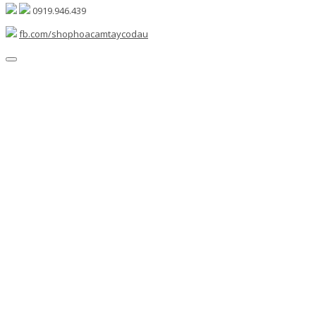
0919.946.439
fb.com/shophoacamtaycodau