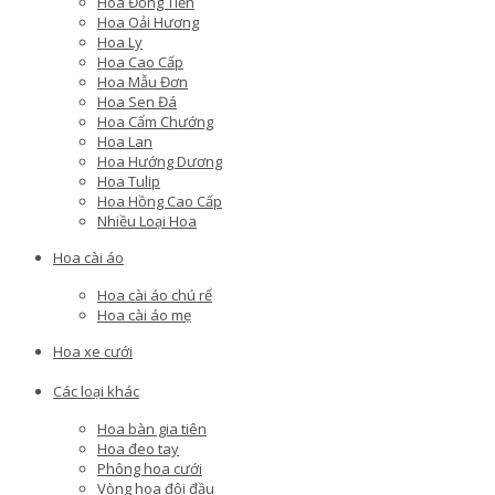
Hoa Đồng Tiền
Hoa Oải Hương
Hoa Ly
Hoa Cao Cấp
Hoa Mẫu Đơn
Hoa Sen Đá
Hoa Cẩm Chướng
Hoa Lan
Hoa Hướng Dương
Hoa Tulip
Hoa Hồng Cao Cấp
Nhiều Loại Hoa
Hoa cài áo
Hoa cài áo chú rể
Hoa cài áo mẹ
Hoa xe cưới
Các loại khác
Hoa bàn gia tiên
Hoa đeo tay
Phông hoa cưới
Vòng hoa đội đầu