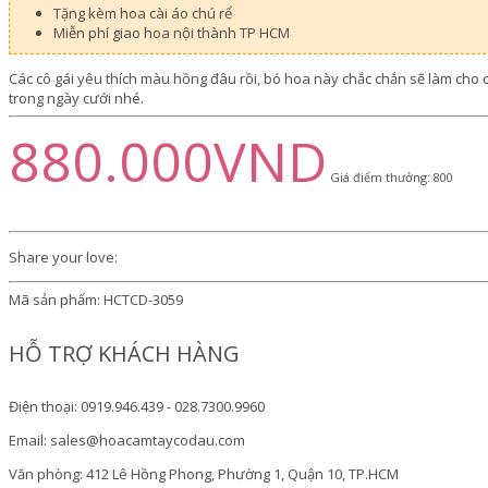
Tặng kèm hoa cài áo chú rể
Miễn phí giao hoa nội thành TP HCM
Các cô gái yêu thích màu hồng đâu rồi, bó hoa này chắc chắn sẽ làm cho
trong ngày cưới nhé.
880.000VND
Giá điểm thưởng: 800
Share your love:
Mã sản phẩm:
HCTCD-3059
HỖ TRỢ KHÁCH HÀNG
Điện thoại: 0919.946.439 - 028.7300.9960
Email: sales@hoacamtaycodau.com
Văn phòng: 412 Lê Hồng Phong, Phường 1, Quận 10, TP.HCM