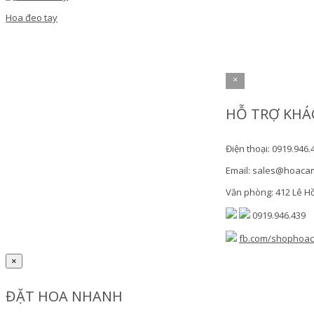
Hoa đeo tay
×
HỖ TRỢ KHÁ
Điện thoại: 0919.946.
Email: sales@hoaca
Văn phòng: 412 Lê H
0919.946.439
fb.com/shophoa
×
ĐẶT HOA NHANH