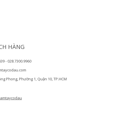
CH HÀNG
439 - 028.7300.9960
mtaycodau.com
ồng Phong, Phường 1, Quận 10, TP.HCM
camtaycodau