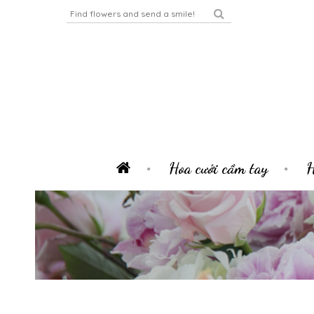
Hoa cưới cầm tay
H