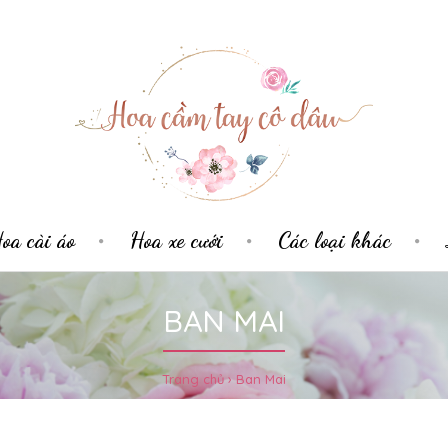
oa cài áo
Hoa xe cưới
Các loại khác
BAN MAI
Trang chủ
Ban Mai