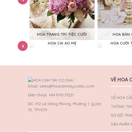
HOA TRANG TRÍ TIỆC CƯỚI
HOA BÀN 
TAY
HOA CÀI ÁO MẸ
HOA CƯỚI 
VỀ HOA 
Email: sales@hoacamtaycodau.com
Điện thoại: +84.9110.31221
VỀ HOA CẦ
ĐC: 412 Lê Hồng Phong, Phường 1, Quận
THÔNG TIN 
10, TP.HCM
SƠ ĐỒ TR
SẢN PHẨM 