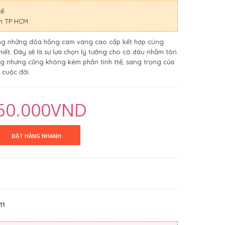
rể
nh TP HCM
bằng những đóa hồng cam vàng cao cấp kết hợp cùng
ết. Đây sẽ là sự lựa chọn lý tưởng cho cô dâu nhằm tôn
g nhưng cũng không kém phần tinh ttế, sang trọng của
 cuộc đời.
60.000VND
11