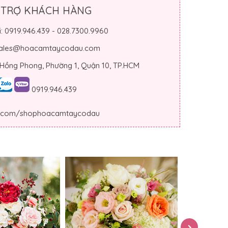
 TRỢ KHÁCH HÀNG
i: 0919.946.439 - 028.7300.9960
 sales@hoacamtaycodau.com
 Hồng Phong, Phường 1, Quận 10, TP.HCM
0919.946.439
.com/shophoacamtaycodau