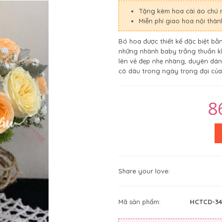
Tặng kèm hoa cài áo chú 
Miễn phí giao hoa nội thà
Bó hoa được thiết kế đặc biệt 
những nhành baby trắng thuần khi
lên vẻ đẹp nhẹ nhàng, duyên dán
cô dâu trong ngày trọng đại của
8
Share your love:
Mã sản phẩm:
HCTCD-34