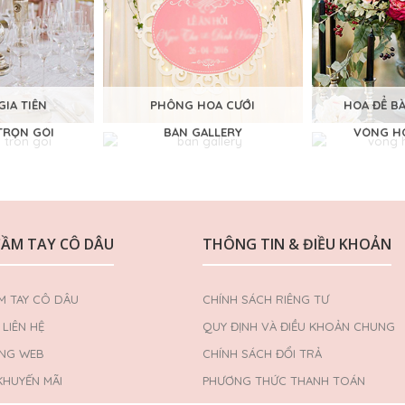
GIA TIÊN
PHÔNG HOA CƯỚI
HOA ĐỂ B
TRỌN GÓI
BÀN GALLERY
VÒNG HO
CẦM TAY CÔ DÂU
THÔNG TIN & ĐIỀU KHOẢN
M TAY CÔ DÂU
CHÍNH SÁCH RIÊNG TƯ
LIÊN HỆ
QUY ĐỊNH VÀ ĐIỀU KHOẢN CHUNG
ANG WEB
CHÍNH SÁCH ĐỔI TRẢ
KHUYẾN MÃI
PHƯƠNG THỨC THANH TOÁN