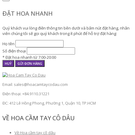
ĐẶT HOA NHANH
Quý khách vui lòng điền thông tin bên dưới và bấm nút đặt hàng, nhân
viên chúng tôi sẽ gọi quý khách trong ít phút để hỗ trợ đặt hàng:
Họ tên
Số điện thoại
* Đặt hoa nhanh từ 7:00-20:00
HUỶ
GỬI ĐƠN HÀNG
Email: sales@hoacamtaycodau.com
Điện thoại: +84.9110.31221
ĐC: 412 Lê Hồng Phong, Phường 1, Quận 10, TP.HCM
VỀ HOA CẦM TAY CÔ DÂU
Về Hoa cầm tay cô dâu