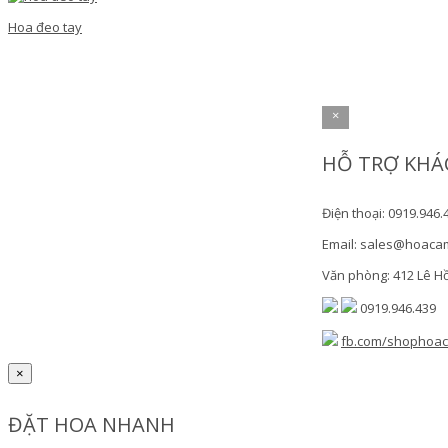
Hoa đeo tay
×
HỖ TRỢ KHÁ
Điện thoại: 0919.946.
Email: sales@hoaca
Văn phòng: 412 Lê H
0919.946.439
fb.com/shophoa
×
ĐẶT HOA NHANH