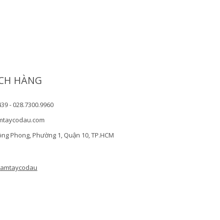
CH HÀNG
439 - 028.7300.9960
mtaycodau.com
ồng Phong, Phường 1, Quận 10, TP.HCM
camtaycodau