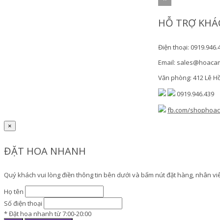
HỖ TRỢ KHÁ
Điện thoại: 0919.946.
Email: sales@hoaca
Văn phòng: 412 Lê H
0919.946.439
fb.com/shophoa
×
ĐẶT HOA NHANH
Quý khách vui lòng điền thông tin bên dưới và bấm nút đặt hàng, nhân viên
Họ tên
Số điện thoại
* Đặt hoa nhanh từ 7:00-20:00