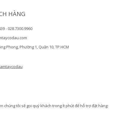
CH HÀNG
439 - 028.7300.9960
mtaycodau.com
ồng Phong, Phường 1, Quận 10, TP.HCM
camtaycodau
 chúng tôi sẽ gọi quý khách trong ít phút để hỗ trợ đặt hàng: