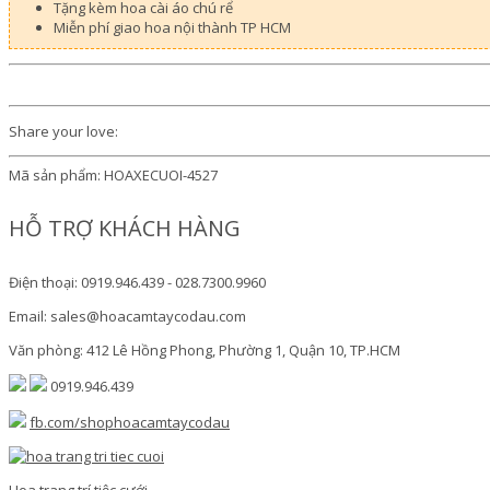
Tặng kèm hoa cài áo chú rể
Miễn phí giao hoa nội thành TP HCM
Share your love:
Mã sản phẩm:
HOAXECUOI-4527
HỖ TRỢ KHÁCH HÀNG
Điện thoại: 0919.946.439 - 028.7300.9960
Email: sales@hoacamtaycodau.com
Văn phòng: 412 Lê Hồng Phong, Phường 1, Quận 10, TP.HCM
0919.946.439
fb.com/shophoacamtaycodau
Hoa trang trí tiệc cưới