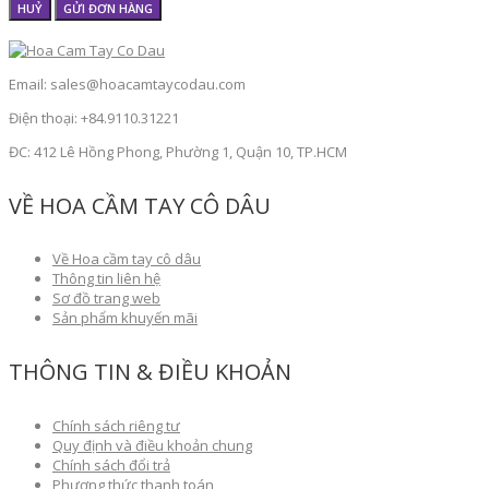
HUỶ
GỬI ĐƠN HÀNG
Email: sales@hoacamtaycodau.com
Điện thoại: +84.9110.31221
ĐC: 412 Lê Hồng Phong, Phường 1, Quận 10, TP.HCM
VỀ HOA CẦM TAY CÔ DÂU
Về Hoa cầm tay cô dâu
Thông tin liên hệ
Sơ đồ trang web
Sản phẩm khuyến mãi
THÔNG TIN & ĐIỀU KHOẢN
Chính sách riêng tư
Quy định và điều khoản chung
Chính sách đổi trả
Phương thức thanh toán