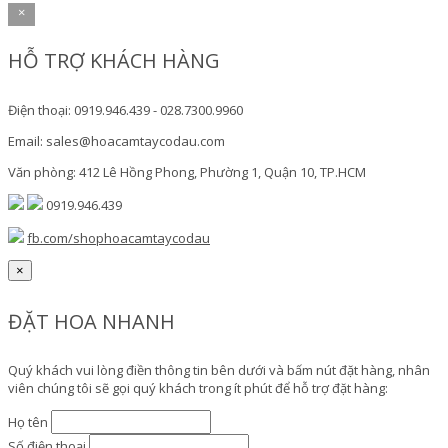
×
HỖ TRỢ KHÁCH HÀNG
Điện thoại: 0919.946.439 - 028.7300.9960
Email: sales@hoacamtaycodau.com
Văn phòng: 412 Lê Hồng Phong, Phường 1, Quận 10, TP.HCM
0919.946.439
fb.com/shophoacamtaycodau
×
ĐẶT HOA NHANH
Quý khách vui lòng điền thông tin bên dưới và bấm nút đặt hàng, nhân
viên chúng tôi sẽ gọi quý khách trong ít phút để hỗ trợ đặt hàng:
Họ tên
Số điện thoại