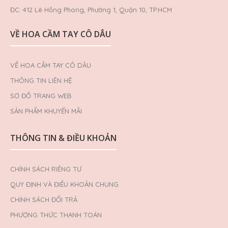
ĐC: 412 Lê Hồng Phong, Phường 1, Quận 10, TP.HCM
VỀ HOA CẦM TAY CÔ DÂU
VỀ HOA CẦM TAY CÔ DÂU
THÔNG TIN LIÊN HỆ
SƠ ĐỒ TRANG WEB
SẢN PHẨM KHUYẾN MÃI
THÔNG TIN & ĐIỀU KHOẢN
CHÍNH SÁCH RIÊNG TƯ
QUY ĐỊNH VÀ ĐIỀU KHOẢN CHUNG
CHÍNH SÁCH ĐỔI TRẢ
PHƯƠNG THỨC THANH TOÁN