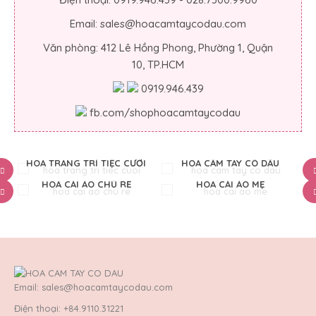
Email: sales@hoacamtaycodau.com
Văn phòng: 412 Lê Hồng Phong, Phường 1, Quận
10, TP.HCM
0919.946.439
fb.com/shophoacamtaycodau
HOA TRANG TRÍ TIỆC CƯỚI
HOA CẦM TAY CÔ DÂU
HOA CÀI ÁO CHÚ RỂ
HOA CÀI ÁO MẸ
Email: sales@hoacamtaycodau.com
Điện thoại: +84.9110.31221