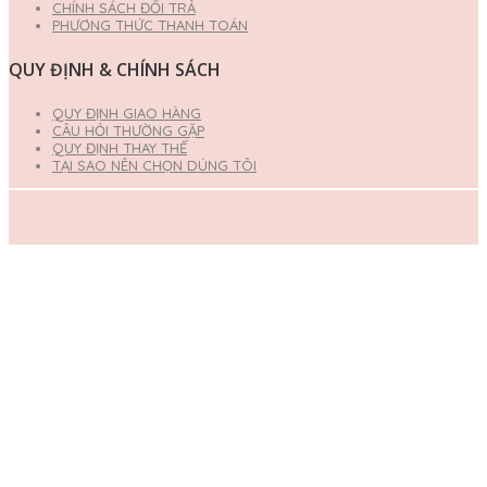
CHÍNH SÁCH ĐỔI TRẢ
PHƯƠNG THỨC THANH TOÁN
QUY ĐỊNH & CHÍNH SÁCH
QUY ĐỊNH GIAO HÀNG
CÂU HỎI THƯỜNG GẶP
QUY ĐỊNH THAY THẾ
TẠI SAO NÊN CHỌN DÚNG TÔI