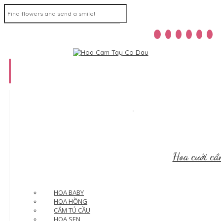
Home
Menu
Hoa cưới cầ
HOA BABY
HOA HỒNG
CẨM TÚ CẦU
HOA SEN