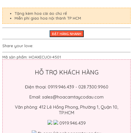
Tặng kèm hoa cài áo chú rể
Miễn phí giao hoa nội thành TP HCM
Share your love:
Mã sản phẩm:
HOAXECUOI-4501
HỖ TRỢ KHÁCH HÀNG
Điện thoại: 0919.946.439 - 028.7300.9960
Email: sales@hoacamtaycodau.com
Văn phòng: 412 Lê Hồng Phong, Phường 1, Quận 10,
TP.HCM
0919.946.439