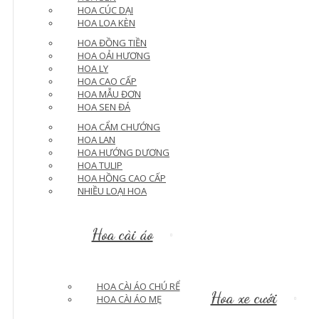
HOA CÚC DẠI
HOA LOA KÈN
HOA ĐỒNG TIỀN
HOA OẢI HƯƠNG
HOA LY
HOA CAO CẤP
HOA MẪU ĐƠN
HOA SEN ĐÁ
HOA CẨM CHƯỚNG
HOA LAN
HOA HƯỚNG DƯƠNG
HOA TULIP
HOA HỒNG CAO CẤP
NHIỀU LOẠI HOA
Hoa cài áo
HOA CÀI ÁO CHÚ RỂ
Hoa xe cưới
HOA CÀI ÁO MẸ