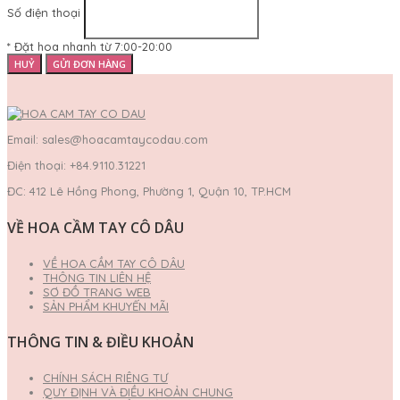
Số điện thoại
* Đặt hoa nhanh từ 7:00-20:00
HUỶ
GỬI ĐƠN HÀNG
Email: sales@hoacamtaycodau.com
Điện thoại: +84.9110.31221
ĐC: 412 Lê Hồng Phong, Phường 1, Quận 10, TP.HCM
VỀ HOA CẦM TAY CÔ DÂU
VỀ HOA CẦM TAY CÔ DÂU
THÔNG TIN LIÊN HỆ
SƠ ĐỒ TRANG WEB
SẢN PHẨM KHUYẾN MÃI
THÔNG TIN & ĐIỀU KHOẢN
CHÍNH SÁCH RIÊNG TƯ
QUY ĐỊNH VÀ ĐIỀU KHOẢN CHUNG