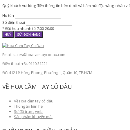
Quý khách vui lòng điền thông tin bên dưới và bấm nút đặt hàng, nhân viên
Họ tên
Số điện thoại
* Đặt hoa nhanh từ 7:00-20:00
HUỶ
GỬI ĐƠN HÀNG
Email: sales@hoacamtaycodau.com
Điện thoại: +84.9110.31221
ĐC: 412 Lê Hồng Phong, Phường 1, Quận 10, TP.HCM
VỀ HOA CẦM TAY CÔ DÂU
Về Hoa cầm tay cô dâu
Thông tin liên hệ
Sơ đồ trang web
Sản phẩm khuyến mãi