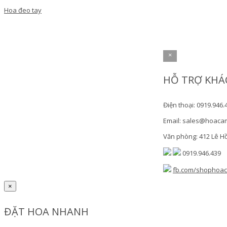
Hoa đeo tay
×
HỖ TRỢ KHÁ
Điện thoại: 0919.946.
Email: sales@hoaca
Văn phòng: 412 Lê H
0919.946.439
fb.com/shophoa
×
ĐẶT HOA NHANH