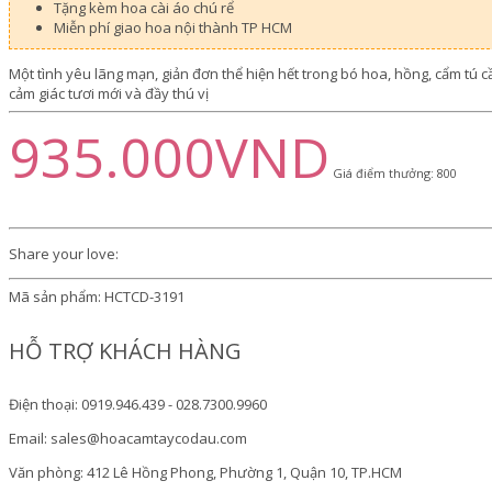
Tặng kèm hoa cài áo chú rể
Miễn phí giao hoa nội thành TP HCM
Một tình yêu lãng mạn, giản đơn thể hiện hết trong bó hoa, hồng, cẩm tú
cảm giác tươi mới và đầy thú vị
935.000VND
Giá điểm thưởng: 800
Share your love:
Mã sản phẩm:
HCTCD-3191
HỖ TRỢ KHÁCH HÀNG
Điện thoại: 0919.946.439 - 028.7300.9960
Email: sales@hoacamtaycodau.com
Văn phòng: 412 Lê Hồng Phong, Phường 1, Quận 10, TP.HCM