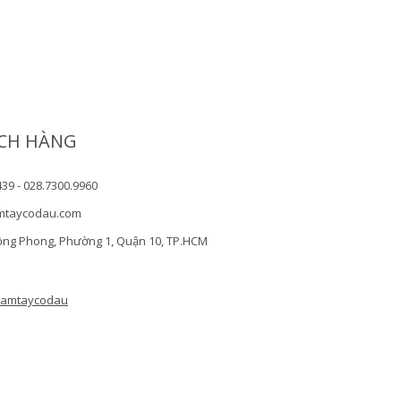
CH HÀNG
439 - 028.7300.9960
mtaycodau.com
ồng Phong, Phường 1, Quận 10, TP.HCM
camtaycodau