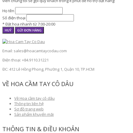
viên chúng tôi sẽ gọi quý khách trong ít phút để hỗ trợ đặt hàng:
Họ tên
Số điện thoại
* Đặt hoa nhanh từ 7:00-20:00
HUỶ
GỬI ĐƠN HÀNG
Email: sales@hoacamtaycodau.com
Điện thoại: +84.9110.31221
ĐC: 412 Lê Hồng Phong, Phường 1, Quận 10, TP.HCM
VỀ HOA CẦM TAY CÔ DÂU
Về Hoa cầm tay cô dâu
Thông tin liên hệ
Sơ đồ trang web
Sản phẩm khuyến mãi
THÔNG TIN & ĐIỀU KHOẢN