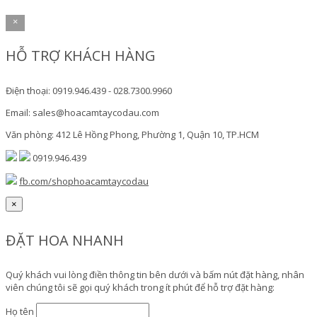
×
HỖ TRỢ KHÁCH HÀNG
Điện thoại: 0919.946.439 - 028.7300.9960
Email: sales@hoacamtaycodau.com
Văn phòng: 412 Lê Hồng Phong, Phường 1, Quận 10, TP.HCM
0919.946.439
fb.com/shophoacamtaycodau
×
ĐẶT HOA NHANH
Quý khách vui lòng điền thông tin bên dưới và bấm nút đặt hàng, nhân
viên chúng tôi sẽ gọi quý khách trong ít phút để hỗ trợ đặt hàng:
Họ tên