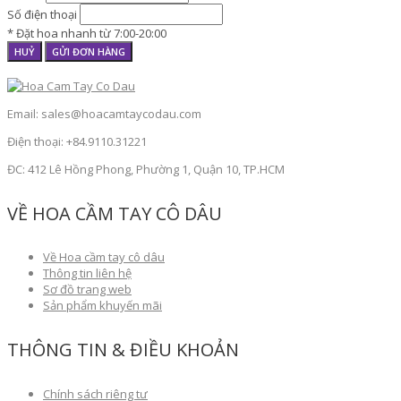
Số điện thoại
* Đặt hoa nhanh từ 7:00-20:00
HUỶ
GỬI ĐƠN HÀNG
Email: sales@hoacamtaycodau.com
Điện thoại: +84.9110.31221
ĐC: 412 Lê Hồng Phong, Phường 1, Quận 10, TP.HCM
VỀ HOA CẦM TAY CÔ DÂU
Về Hoa cầm tay cô dâu
Thông tin liên hệ
Sơ đồ trang web
Sản phẩm khuyến mãi
THÔNG TIN & ĐIỀU KHOẢN
Chính sách riêng tư