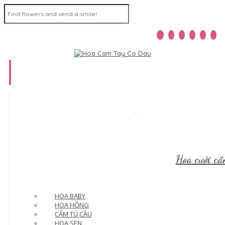
Home
Menu
Hoa cưới cầ
HOA BABY
HOA HỒNG
CẨM TÚ CẦU
HOA SEN