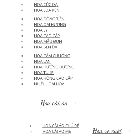
HOA CÚC DẠI
HOA LOA KÈN
HOA ĐỒNG TIỀN
HOA OẢI HƯƠNG
HOA LY
HOA CAO CẤP
HOA MẪU ĐƠN
HOA SEN ĐÁ
HOA CẨM CHƯỚNG
HOA LAN
HOA HƯỚNG DƯƠNG
HOA TULIP
HOA HỒNG CAO CẤP
NHIỀU LOẠI HOA
Hoa cài áo
HOA CÀI ÁO CHÚ RỂ
Hoa xe cưới
HOA CÀI ÁO MẸ