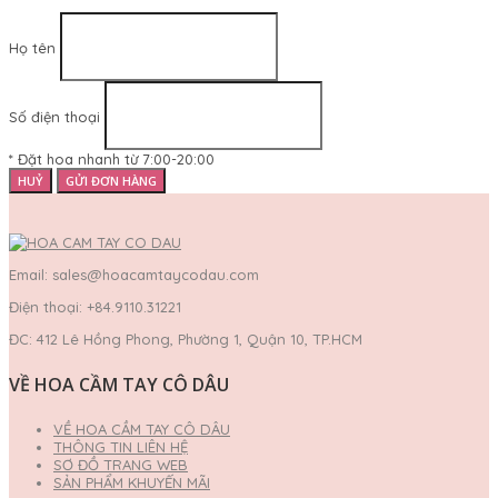
Họ tên
Số điện thoại
* Đặt hoa nhanh từ 7:00-20:00
HUỶ
GỬI ĐƠN HÀNG
Email: sales@hoacamtaycodau.com
Điện thoại: +84.9110.31221
ĐC: 412 Lê Hồng Phong, Phường 1, Quận 10, TP.HCM
VỀ HOA CẦM TAY CÔ DÂU
VỀ HOA CẦM TAY CÔ DÂU
THÔNG TIN LIÊN HỆ
SƠ ĐỒ TRANG WEB
SẢN PHẨM KHUYẾN MÃI