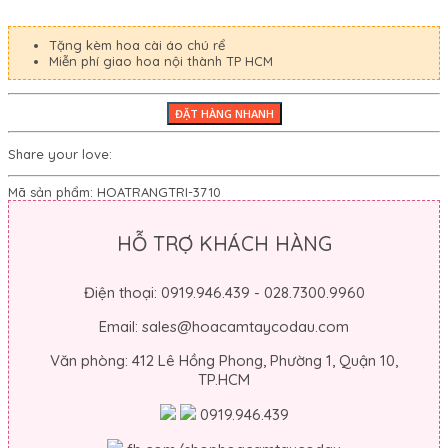
Tặng kèm hoa cài áo chú rể
Miễn phí giao hoa nội thành TP HCM
Share your love:
Mã sản phẩm:
HOATRANGTRI-3710
HỖ TRỢ KHÁCH HÀNG
Điện thoại: 0919.946.439 - 028.7300.9960
Email: sales@hoacamtaycodau.com
Văn phòng: 412 Lê Hồng Phong, Phường 1, Quận 10,
TP.HCM
0919.946.439