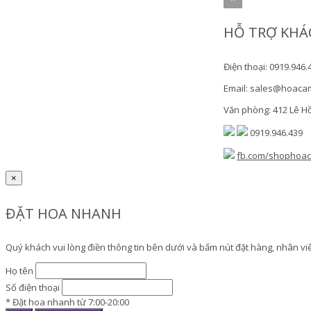
HỖ TRỢ KHÁ
Điện thoại: 0919.946.
Email: sales@hoaca
Văn phòng: 412 Lê H
0919.946.439
fb.com/shophoa
×
ĐẶT HOA NHANH
Quý khách vui lòng điền thông tin bên dưới và bấm nút đặt hàng, nhân viên
Họ tên
Số điện thoại
* Đặt hoa nhanh từ 7:00-20:00