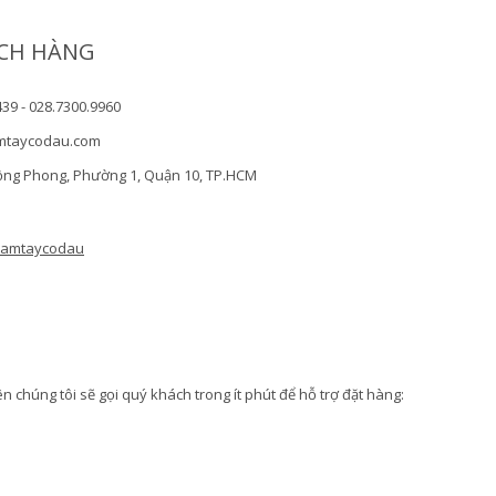
CH HÀNG
439 - 028.7300.9960
mtaycodau.com
ồng Phong, Phường 1, Quận 10, TP.HCM
camtaycodau
 chúng tôi sẽ gọi quý khách trong ít phút để hỗ trợ đặt hàng: