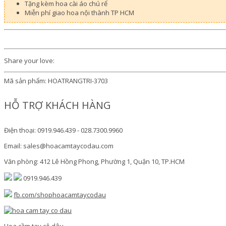
Tặng kèm hoa cài áo chú rể
Miễn phí giao hoa nội thành TP HCM
Share your love:
Mã sản phẩm:
HOATRANGTRI-3703
HỖ TRỢ KHÁCH HÀNG
Điện thoại: 0919.946.439 - 028.7300.9960
Email: sales@hoacamtaycodau.com
Văn phòng: 412 Lê Hồng Phong, Phường 1, Quận 10, TP.HCM
0919.946.439
fb.com/shophoacamtaycodau
Hoa cầm tay cô dâu