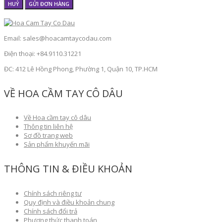
HUỶ
GỬI ĐƠN HÀNG
Email: sales@hoacamtaycodau.com
Điện thoại: +84.9110.31221
ĐC: 412 Lê Hồng Phong, Phường 1, Quận 10, TP.HCM
VỀ HOA CẦM TAY CÔ DÂU
Về Hoa cầm tay cô dâu
Thông tin liên hệ
Sơ đồ trang web
Sản phẩm khuyến mãi
THÔNG TIN & ĐIỀU KHOẢN
Chính sách riêng tư
Quy định và điều khoản chung
Chính sách đổi trả
Phương thức thanh toán