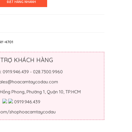
Y-4701
 TRỢ KHÁCH HÀNG
i: 0919.946.439 - 028.7300.9960
 sales@hoacamtaycodau.com
 Hồng Phong, Phường 1, Quận 10, TP.HCM
0919.946.439
.com/shophoacamtaycodau