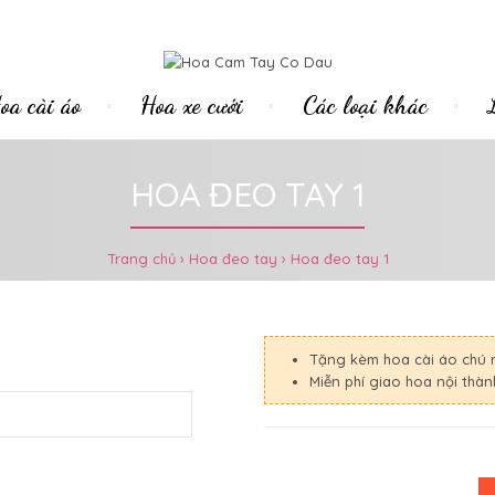
oa cài áo
Hoa xe cưới
Các loại khác
HOA ĐEO TAY 1
Trang chủ
Hoa đeo tay
Hoa đeo tay 1
Tặng kèm hoa cài áo chú 
Miễn phí giao hoa nội thà