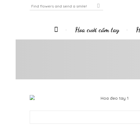
Hoa cưới cầm tay
H