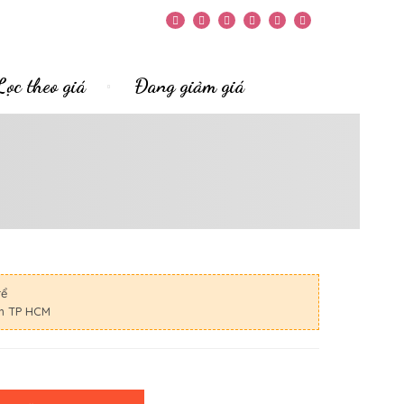
Lọc theo giá
Đang giảm giá
rể
nh TP HCM