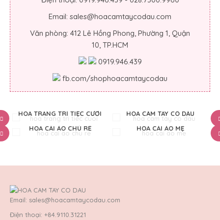
Email: sales@hoacamtaycodau.com
Văn phòng: 412 Lê Hồng Phong, Phường 1, Quận
10, TP.HCM
0919.946.439
fb.com/shophoacamtaycodau
HOA TRANG TRÍ TIỆC CƯỚI
HOA CẦM TAY CÔ DÂU
HOA CÀI ÁO CHÚ RỂ
HOA CÀI ÁO MẸ
Email: sales@hoacamtaycodau.com
Điện thoại: +84.9110.31221