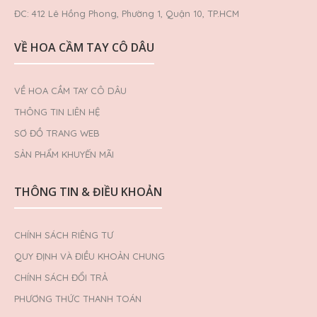
ĐC: 412 Lê Hồng Phong, Phường 1, Quận 10, TP.HCM
VỀ HOA CẦM TAY CÔ DÂU
VỀ HOA CẦM TAY CÔ DÂU
THÔNG TIN LIÊN HỆ
SƠ ĐỒ TRANG WEB
SẢN PHẨM KHUYẾN MÃI
THÔNG TIN & ĐIỀU KHOẢN
CHÍNH SÁCH RIÊNG TƯ
QUY ĐỊNH VÀ ĐIỀU KHOẢN CHUNG
CHÍNH SÁCH ĐỔI TRẢ
PHƯƠNG THỨC THANH TOÁN