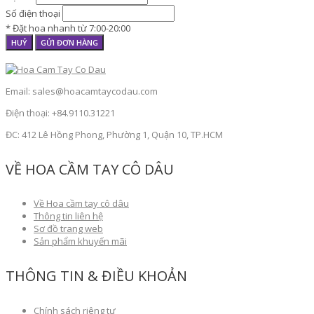
Số điện thoại
* Đặt hoa nhanh từ 7:00-20:00
HUỶ
GỬI ĐƠN HÀNG
Email: sales@hoacamtaycodau.com
Điện thoại: +84.9110.31221
ĐC: 412 Lê Hồng Phong, Phường 1, Quận 10, TP.HCM
VỀ HOA CẦM TAY CÔ DÂU
Về Hoa cầm tay cô dâu
Thông tin liên hệ
Sơ đồ trang web
Sản phẩm khuyến mãi
THÔNG TIN & ĐIỀU KHOẢN
Chính sách riêng tư