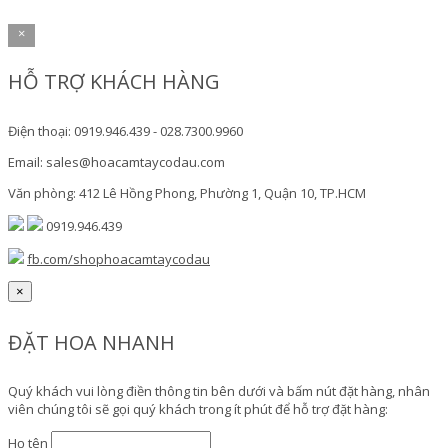
×
HỖ TRỢ KHÁCH HÀNG
Điện thoại: 0919.946.439 - 028.7300.9960
Email: sales@hoacamtaycodau.com
Văn phòng: 412 Lê Hồng Phong, Phường 1, Quận 10, TP.HCM
0919.946.439
fb.com/shophoacamtaycodau
×
ĐẶT HOA NHANH
Quý khách vui lòng điền thông tin bên dưới và bấm nút đặt hàng, nhân
viên chúng tôi sẽ gọi quý khách trong ít phút để hỗ trợ đặt hàng:
Họ tên