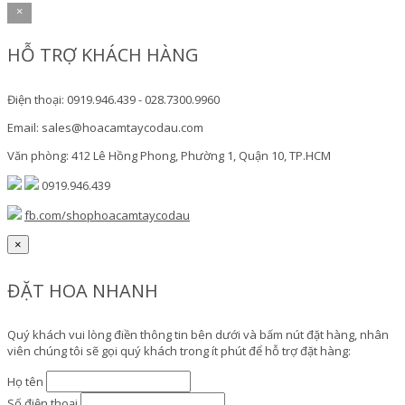
×
HỖ TRỢ KHÁCH HÀNG
Điện thoại: 0919.946.439 - 028.7300.9960
Email: sales@hoacamtaycodau.com
Văn phòng: 412 Lê Hồng Phong, Phường 1, Quận 10, TP.HCM
0919.946.439
fb.com/shophoacamtaycodau
×
ĐẶT HOA NHANH
Quý khách vui lòng điền thông tin bên dưới và bấm nút đặt hàng, nhân
viên chúng tôi sẽ gọi quý khách trong ít phút để hỗ trợ đặt hàng:
Họ tên
Số điện thoại