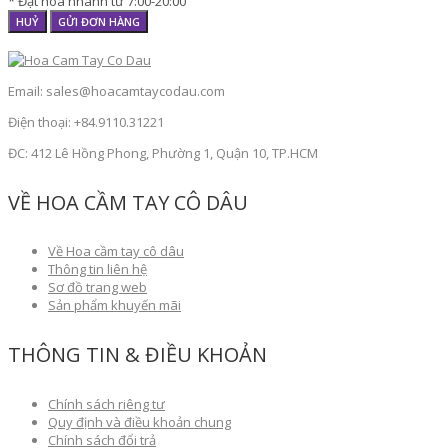
* Đặt hoa nhanh từ 7:00-20:00
HUỶ
GỬI ĐƠN HÀNG
Email: sales@hoacamtaycodau.com
Điện thoại: +84.9110.31221
ĐC: 412 Lê Hồng Phong, Phường 1, Quận 10, TP.HCM
VỀ HOA CẦM TAY CÔ DÂU
Về Hoa cầm tay cô dâu
Thông tin liên hệ
Sơ đồ trang web
Sản phẩm khuyến mãi
THÔNG TIN & ĐIỀU KHOẢN
Chính sách riêng tư
Quy định và điều khoản chung
Chính sách đổi trả