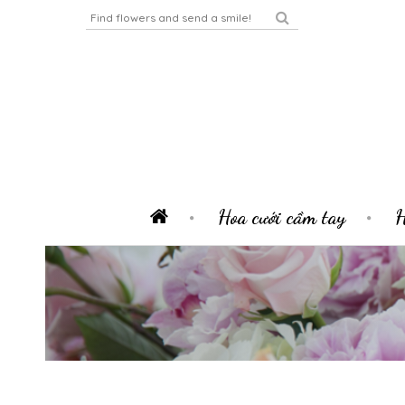
Hoa cưới cầm tay
H