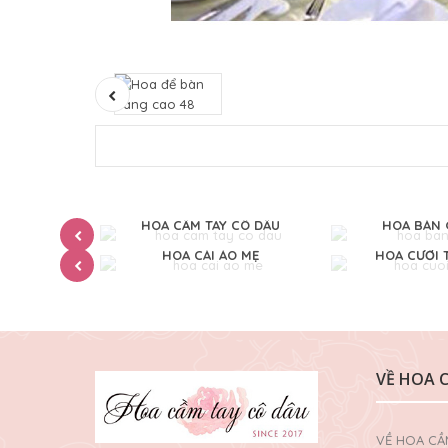
CHÚ RỂ
HOA CẦM TAY CÔ DÂU
HOA BÀN 
TAY
HOA CÀI ÁO MẸ
HOA CƯỚI 
VỀ HOA 
VỀ HOA CẦ