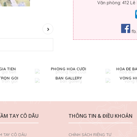
Văn phòng: 412 Lê
fb
GIA TIÊN
PHÔNG HOA CƯỚI
HOA ĐỂ B
TRỌN GÓI
BÀN GALLERY
VÒNG HO
CẦM TAY CÔ DÂU
THÔNG TIN & ĐIỀU KHOẢN
M TAY CÔ DÂU
CHÍNH SÁCH RIÊNG TƯ