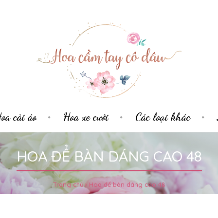
oa cài áo
Hoa xe cưới
Các loại khác
HOA ĐỂ BÀN DÁNG CAO 48
Trang chủ
Hoa để bàn dáng cao 48