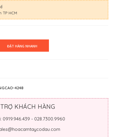
rể
nh TP HCM
NGCAO-4248
 TRỢ KHÁCH HÀNG
i: 0919.946.439 - 028.7300.9960
 sales@hoacamtaycodau.com