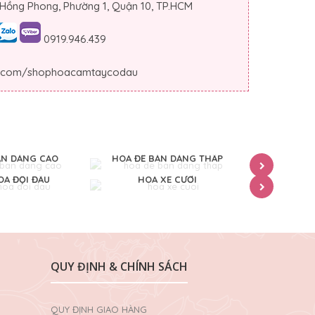
 Hồng Phong, Phường 1, Quận 10, TP.HCM
0919.946.439
.com/shophoacamtaycodau
ÀN DÁNG CAO
HOA ĐỂ BÀN DÁNG THẤP
HOA
A ĐỘI ĐẦU
HOA XE CƯỚI
CỔN
QUY ĐỊNH & CHÍNH SÁCH
QUY ĐỊNH GIAO HÀNG