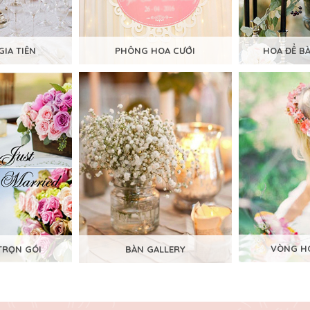
GIA TIÊN
PHÔNG HOA CƯỚI
HOA ĐỂ B
VÒNG HO
TRỌN GÓI
BÀN GALLERY