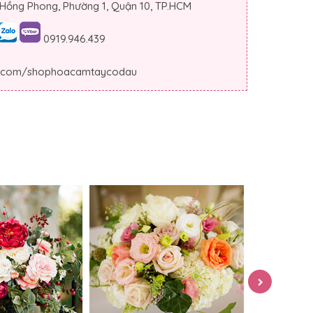
 Hồng Phong, Phường 1, Quận 10, TP.HCM
0919.946.439
.com/shophoacamtaycodau