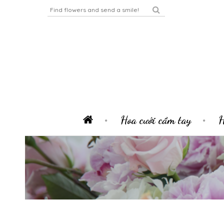
Hoa cưới cầm tay
H