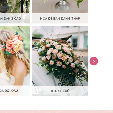
ÀN DÁNG CAO
HOA ĐỂ BÀN DÁNG THẤP
HOA
A ĐỘI ĐẦU
HOA XE CƯỚI
CỔN