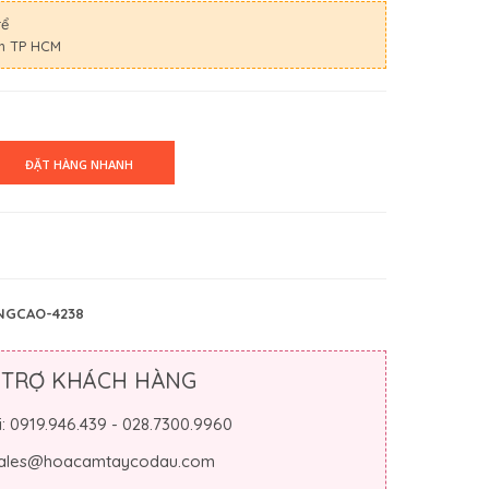
rể
nh TP HCM
NGCAO-4238
 TRỢ KHÁCH HÀNG
i: 0919.946.439 - 028.7300.9960
 sales@hoacamtaycodau.com