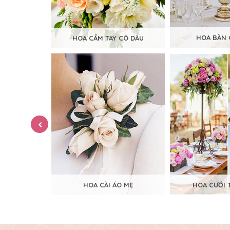
CHÚ RỂ
HOA BÀN 
HOA CẦM TAY CÔ DÂU
TAY
HOA CÀI ÁO MẸ
HOA CƯỚI 