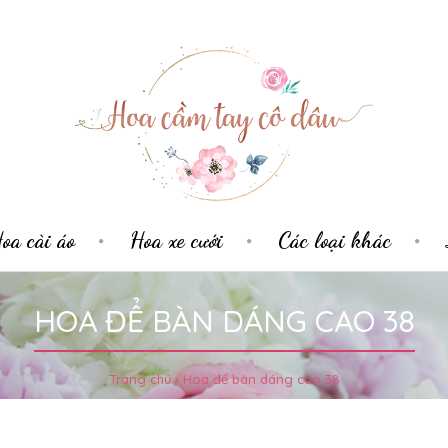
oa cài áo
Hoa xe cưới
Các loại khác
HOA ĐỂ BÀN DÁNG CAO 38
Trang chủ
Hoa để bàn dáng cao 38