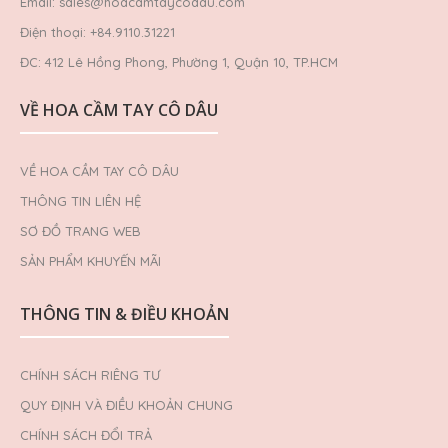
Email: sales@hoacamtaycodau.com
Điện thoại: +84.9110.31221
ĐC: 412 Lê Hồng Phong, Phường 1, Quận 10, TP.HCM
VỀ HOA CẦM TAY CÔ DÂU
VỀ HOA CẦM TAY CÔ DÂU
THÔNG TIN LIÊN HỆ
SƠ ĐỒ TRANG WEB
SẢN PHẨM KHUYẾN MÃI
THÔNG TIN & ĐIỀU KHOẢN
CHÍNH SÁCH RIÊNG TƯ
QUY ĐỊNH VÀ ĐIỀU KHOẢN CHUNG
CHÍNH SÁCH ĐỔI TRẢ