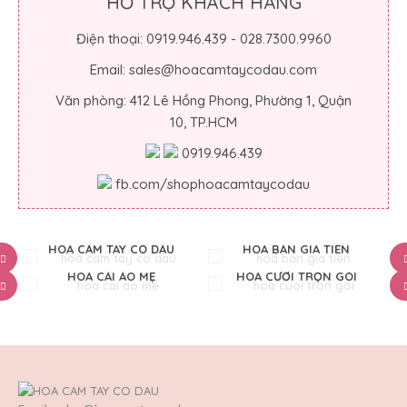
HỖ TRỢ KHÁCH HÀNG
Điện thoại: 0919.946.439 - 028.7300.9960
Email: sales@hoacamtaycodau.com
Văn phòng: 412 Lê Hồng Phong, Phường 1, Quận
10, TP.HCM
0919.946.439
fb.com/shophoacamtaycodau
HOA CẦM TAY CÔ DÂU
HOA BÀN GIA TIÊN
HOA CÀI ÁO MẸ
HOA CƯỚI TRỌN GÓI